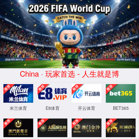
中国·银河-
中文
www.Galaxy.com|登录入口
以科技创新优化医疗场景
Better Science, Better Health