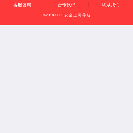
社会责任
Galaxy银河登录入口新闻